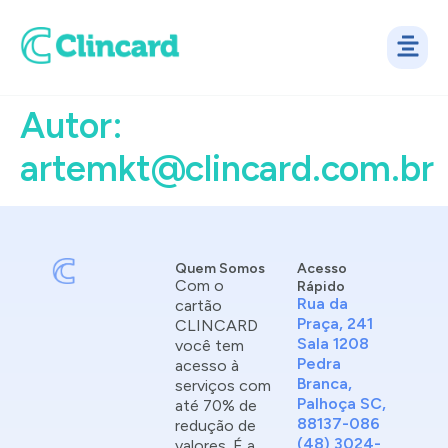
Autor:
artemkt@clincard.com.br
Quem Somos
Acesso
Com o
Rápido
Rua da
cartão
Praça, 241
CLINCARD
Sala 1208
você tem
Pedra
acesso à
Branca,
serviços com
Palhoça SC,
até 70% de
88137-086
redução de
(48) 3024-
valores. É a