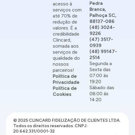
Pedra
acesso à
Branca,
serviços com
Palhoça SC,
até 70% de
88137-086
redução de
(48) 3024-
valores. É a
9226
credibilidade
(47) 3517-
Clincard,
0939
somada aos
(48) 99147-
serviços de
2514
qualidade do
Segunda a
nossos
Sexta das
parceiros!
07:00 às
Política de
19:20
Privacidade
Sábado das
Política de
08:00 às
Cookies
14:20
© 2025 CLINCARD FIDELIZAÇÃO DE CLIENTES LTDA.
Todos os direitos reservados. CNPJ:
20.642.331/0001-32