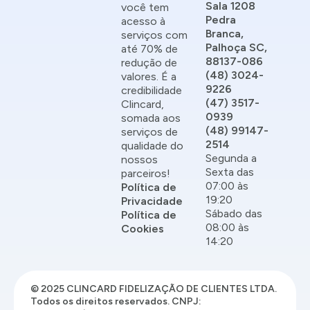
Sala 1208
você tem
Pedra
acesso à
Branca,
serviços com
Palhoça SC,
até 70% de
88137-086
redução de
(48) 3024-
valores. É a
9226
credibilidade
(47) 3517-
Clincard,
0939
somada aos
(48) 99147-
serviços de
2514
qualidade do
Segunda a
nossos
Sexta das
parceiros!
07:00 às
Política de
19:20
Privacidade
Sábado das
Política de
08:00 às
Cookies
14:20
© 2025 CLINCARD FIDELIZAÇÃO DE CLIENTES LTDA.
Todos os direitos reservados. CNPJ: